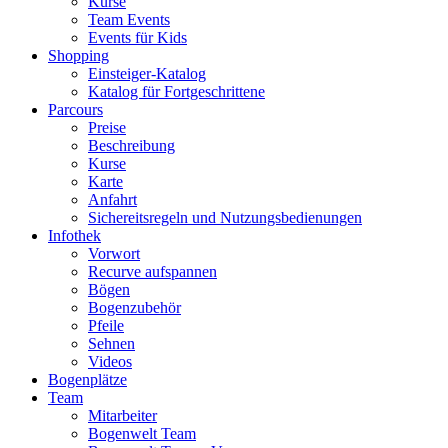
Kurse
Team Events
Events für Kids
Shopping
Einsteiger-Katalog
Katalog für Fortgeschrittene
Parcours
Preise
Beschreibung
Kurse
Karte
Anfahrt
Sichereitsregeln und Nutzungsbedienungen
Infothek
Vorwort
Recurve aufspannen
Bögen
Bogenzubehör
Pfeile
Sehnen
Videos
Bogenplätze
Team
Mitarbeiter
Bogenwelt Team