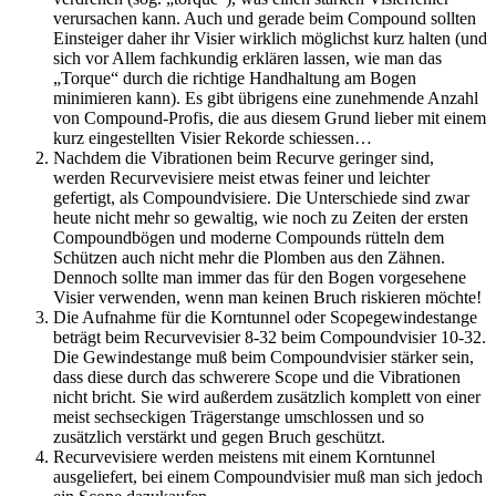
verursachen kann. Auch und gerade beim Compound sollten
Einsteiger daher ihr Visier wirklich möglichst kurz halten (und
sich vor Allem fachkundig erklären lassen, wie man das
„Torque“ durch die richtige Handhaltung am Bogen
minimieren kann). Es gibt übrigens eine zunehmende Anzahl
von Compound-Profis, die aus diesem Grund lieber mit einem
kurz eingestellten Visier Rekorde schiessen…
Nachdem die Vibrationen beim Recurve geringer sind,
werden Recurvevisiere meist etwas feiner und leichter
gefertigt, als Compoundvisiere. Die Unterschiede sind zwar
heute nicht mehr so gewaltig, wie noch zu Zeiten der ersten
Compoundbögen und moderne Compounds rütteln dem
Schützen auch nicht mehr die Plomben aus den Zähnen.
Dennoch sollte man immer das für den Bogen vorgesehene
Visier verwenden, wenn man keinen Bruch riskieren möchte!
Die Aufnahme für die Korntunnel oder Scopegewindestange
beträgt beim Recurvevisier 8-32 beim Compoundvisier 10-32.
Die Gewindestange muß beim Compoundvisier stärker sein,
dass diese durch das schwerere Scope und die Vibrationen
nicht bricht. Sie wird außerdem zusätzlich komplett von einer
meist sechseckigen Trägerstange umschlossen und so
zusätzlich verstärkt und gegen Bruch geschützt.
Recurvevisiere werden meistens mit einem Korntunnel
ausgeliefert, bei einem Compoundvisier muß man sich jedoch