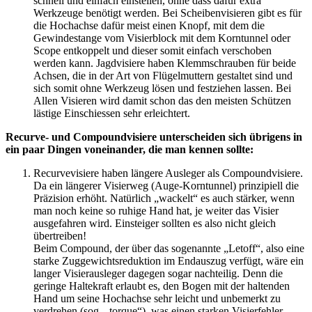
schnell und einfach einstellen, ohne dass dafür extra
Werkzeuge benötigt werden. Bei Scheibenvisieren gibt es für
die Hochachse dafür meist einen Knopf, mit dem die
Gewindestange vom Visierblock mit dem Korntunnel oder
Scope entkoppelt und dieser somit einfach verschoben
werden kann. Jagdvisiere haben Klemmschrauben für beide
Achsen, die in der Art von Flügelmuttern gestaltet sind und
sich somit ohne Werkzeug lösen und festziehen lassen. Bei
Allen Visieren wird damit schon das den meisten Schützen
lästige Einschiessen sehr erleichtert.
Recurve- und Compoundvisiere unterscheiden sich übrigens in
ein paar Dingen voneinander, die man kennen sollte:
Recurvevisiere haben längere Ausleger als Compoundvisiere.
Da ein längerer Visierweg (Auge-Korntunnel) prinzipiell die
Präzision erhöht. Natürlich „wackelt“ es auch stärker, wenn
man noch keine so ruhige Hand hat, je weiter das Visier
ausgefahren wird. Einsteiger sollten es also nicht gleich
übertreiben!
Beim Compound, der über das sogenannte „Letoff“, also eine
starke Zuggewichtsreduktion im Endauszug verfügt, wäre ein
langer Visierausleger dagegen sogar nachteilig. Denn die
geringe Haltekraft erlaubt es, den Bogen mit der haltenden
Hand um seine Hochachse sehr leicht und unbemerkt zu
verdrehen (sog. „torque“), was einen starken Visierfehler