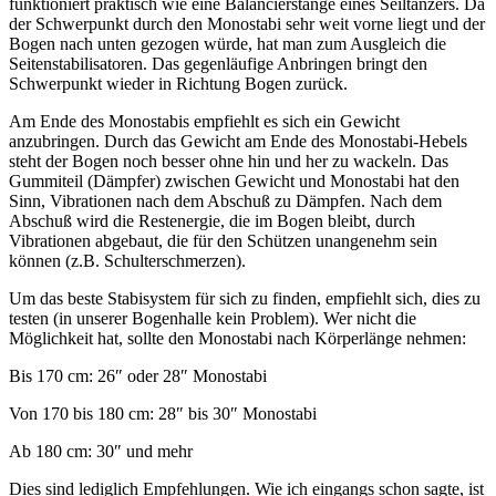
funktioniert praktisch wie eine Balancierstange eines Seiltänzers. Da
der Schwerpunkt durch den Monostabi sehr weit vorne liegt und der
Bogen nach unten gezogen würde, hat man zum Ausgleich die
Seitenstabilisatoren. Das gegenläufige Anbringen bringt den
Schwerpunkt wieder in Richtung Bogen zurück.
Am Ende des Monostabis empfiehlt es sich ein Gewicht
anzubringen. Durch das Gewicht am Ende des Monostabi-Hebels
steht der Bogen noch besser ohne hin und her zu wackeln. Das
Gummiteil (Dämpfer) zwischen Gewicht und Monostabi hat den
Sinn, Vibrationen nach dem Abschuß zu Dämpfen. Nach dem
Abschuß wird die Restenergie, die im Bogen bleibt, durch
Vibrationen abgebaut, die für den Schützen unangenehm sein
können (z.B. Schulterschmerzen).
Um das beste Stabisystem für sich zu finden, empfiehlt sich, dies zu
testen (in unserer Bogenhalle kein Problem). Wer nicht die
Möglichkeit hat, sollte den Monostabi nach Körperlänge nehmen:
Bis 170 cm: 26″ oder 28″ Monostabi
Von 170 bis 180 cm: 28″ bis 30″ Monostabi
Ab 180 cm: 30″ und mehr
Dies sind lediglich Empfehlungen. Wie ich eingangs schon sagte, ist