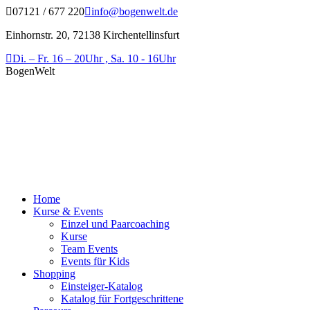
Zum
07121 / 677 220
info@bogenwelt.de
Inhalt
Einhornstr. 20, 72138 Kirchentellinsfurt
springen
Di. – Fr. 16 – 20Uhr , Sa. 10 - 16Uhr
BogenWelt
Home
Kurse & Events
Einzel und Paarcoaching
Kurse
Team Events
Events für Kids
Shopping
Einsteiger-Katalog
Katalog für Fortgeschrittene