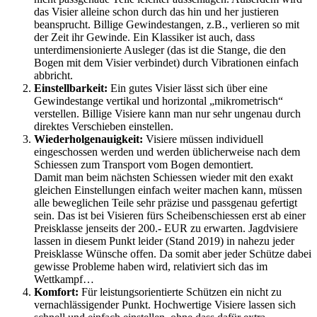
das Visier alleine schon durch das hin und her justieren
beansprucht. Billige Gewindestangen, z.B., verlieren so mit
der Zeit ihr Gewinde. Ein Klassiker ist auch, dass
unterdimensionierte Ausleger (das ist die Stange, die den
Bogen mit dem Visier verbindet) durch Vibrationen einfach
abbricht.
Einstellbarkeit:
Ein gutes Visier lässt sich über eine
Gewindestange vertikal und horizontal „mikrometrisch“
verstellen. Billige Visiere kann man nur sehr ungenau durch
direktes Verschieben einstellen.
Wiederholgenauigkeit:
Visiere müssen individuell
eingeschossen werden und werden üblicherweise nach dem
Schiessen zum Transport vom Bogen demontiert.
Damit man beim nächsten Schiessen wieder mit den exakt
gleichen Einstellungen einfach weiter machen kann, müssen
alle beweglichen Teile sehr präzise und passgenau gefertigt
sein. Das ist bei Visieren fürs Scheibenschiessen erst ab einer
Preisklasse jenseits der 200.- EUR zu erwarten. Jagdvisiere
lassen in diesem Punkt leider (Stand 2019) in nahezu jeder
Preisklasse Wünsche offen. Da somit aber jeder Schütze dabei
gewisse Probleme haben wird, relativiert sich das im
Wettkampf…
Komfort:
Für leistungsorientierte Schützen ein nicht zu
vernachlässigender Punkt. Hochwertige Visiere lassen sich