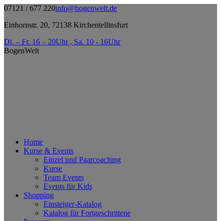
Zum
07121 / 677 220
info@bogenwelt.de
Inhalt
Einhornstr. 20, 72138 Kirchentellinsfurt
springen
Di. – Fr. 16 – 20Uhr , Sa. 10 - 16Uhr
BogenWelt
Home
Kurse & Events
Einzel und Paarcoaching
Kurse
Team Events
Events für Kids
Shopping
Einsteiger-Katalog
Katalog für Fortgeschrittene