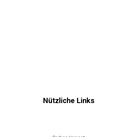
Die Bandbreite reicht vom Einsteigermittelteil Kap
Winstorm für 95 Euro bis zum Hoyt Formula X für 808
Euro. Vorbeischaun, anschaun und gleich mal Probe
schießen in unserer 18 Meter Schießhalle. Wir freuen
uns auf Deinen Besuch!
« zurück zur Startseite
Nützliche Links