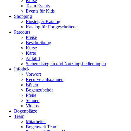
Kurse
Team Events
Events für Kids
Shopping
Einsteiger-Katalog
Katalog für Fortgeschrittene
Parcours
Preise
Beschreibung
Kurse
Karte
Anfahrt
Sichereitsregeln und Nutzungsbedienungen
Infothek
Vorwort
Recurve aufspannen
Bögen
Bogenzubehör
Pfeile
Sehnen
Videos
Bogenplätze
Team
Mitarbeiter
Bogenwelt Team